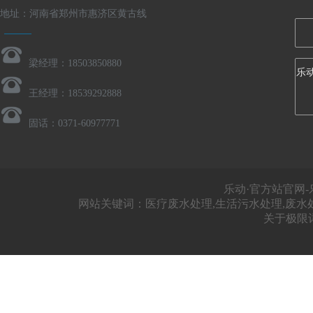
地址：河南省郑州市惠济区黄古线
梁经理：18503850880
乐
王经理：18539292888
固话：0371-60977771
乐动·官方站官网-
网站关键词：医疗废水处理,生活污水处理,废水
关于极限