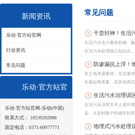
常见问题
新闻资讯
干货封神！生活污
乐动·官方站官网
生活污水含大量有机物、氮
行业资讯
生活污水处理核心知识点，
防渗漏抗上浮！
常见问题
在土地资源紧张、生态要求
长期运维质量。优异地埋式
乐动·官方站官
生活污水治理误区
生活污水治理关乎人居环境
乐动·官方站官网-乐动(中国)
网-乐动(中国)
染。从农村散户到城市社区
联系方式： 18539292888
地埋式污水处理设
固定电话：0371-60977771