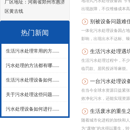
地埋式污水处理设备因“节
厂区地址：河南省郑州市惠济
出现故障，不仅维修成本高
区黄古线
别被设备问题难住
一体化污水处理设备因占地
热门新闻
影响，出现出水不达标、噪
生活污水处理常用的方......
生活污水处理遇坑
生活污水处理过程中，不少
污水处理的方法都有哪......
临罚款、居民投诉等麻烦。其
生活污水处理设备如何......
一台污水处理设
在当今全球水资源日益紧张
关于污水处理这些问题......
效净化污水，还能实现资源
污水处理设备如何进行......
生活废水的重生
随着城市化进程的加快和人
为“废物”的水得以重生，转