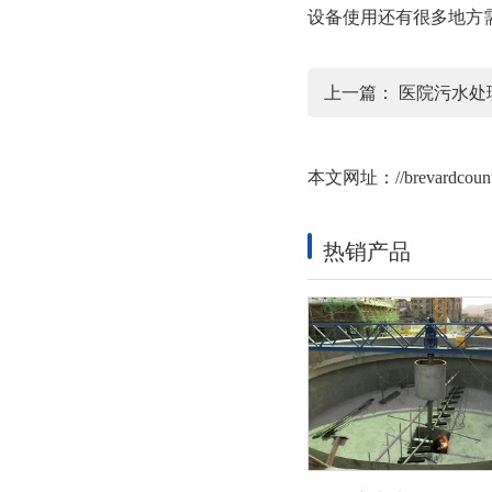
设备使用还有很多地方
上一篇：
医院污水处
本文网址：
//brevardcoun
热销产品