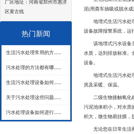
厂区地址：河南省郑州市惠济
泥(用粪车抽吸或脱水成
区黄古线
地埋式生活污水处理设
设备故障报警系统，运
热门新闻
该地埋式污水设备主要
生活污水处理常用的方......
水质，达到排放标准。
设备。
污水处理的方法都有哪......
地埋式生活污水处理设
生活污水处理设备如何......
房及采暖、保温。
关于污水处理这些问题......
二级生物接触氧化处理
污泥池体积小，对水质
污水处理设备如何进行......
积大，微生物易挂膜，
无论您在日常生活和生