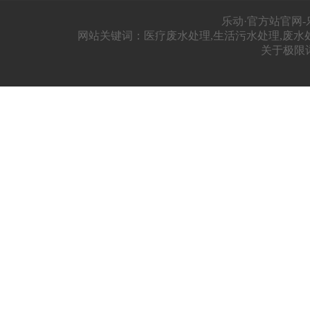
乐动·官方站官网-
网站关键词：医疗废水处理,生活污水处理,废水
关于极限