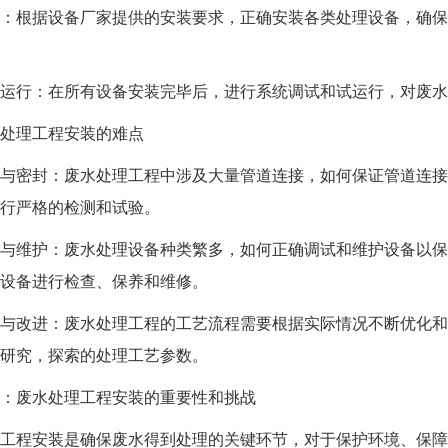
根据设备厂家提供的安装要求，正确安装各类处理设备，确保
行：在所有设备安装完毕后，进行系统调试和试运行，对废水
理工程安装的难点
密封：废水处理工程中涉及大量管道连接，如何保证管道连接
行严格的检测和试验。
维护：废水处理设备种类繁多，如何正确调试和维护设备以保
设备进行检查、保养和维修。
改进：废水处理工程的工艺流程需要根据实际情况不断优化和
研究，探索的处理工艺参数。
废水处理工程安装的重要性和挑战
程安装是确保废水得到处理的关键环节，对于保护环境、保障