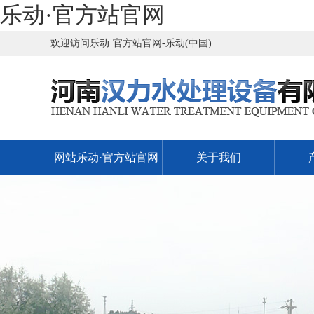
乐动·官方站官网
欢迎访问乐动·官方站官网-乐动(中国)
网站乐动·官方站官网
关于我们