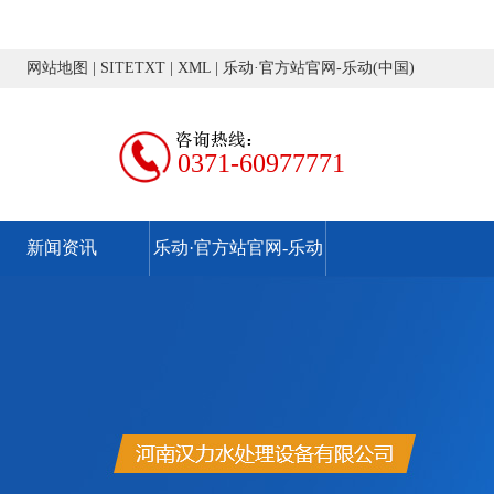
网站地图
|
SITETXT
|
XML
|
乐动·官方站官网-乐动(中国)
0371-60977771
新闻资讯
乐动·官方站官网-乐动
(中国)