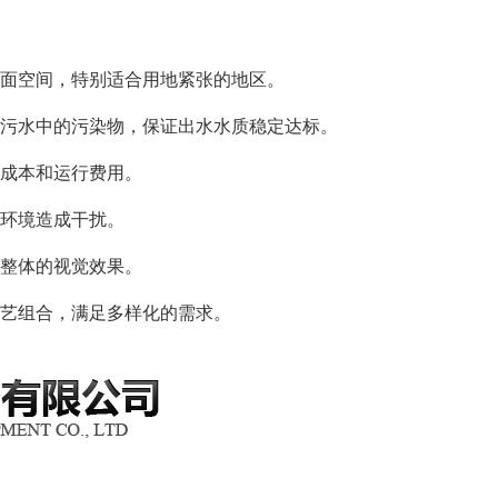
面空间，特别适合用地紧张的地区。
污水中的污染物，保证出水水质稳定达标。
成本和运行费用。
环境造成干扰。
整体的视觉效果。
艺组合，满足多样化的需求。