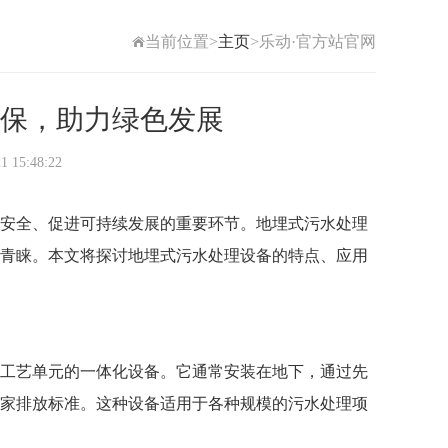
当前位置>
主页
>乐动·官方站官网
保，助力绿色发展
5:48:22
安全、促进可持续发展的重要环节。
地埋式污水处理
青睐。本文将探讨地埋式污水处理设备的特点、应用
工艺单元的一体化设备。它通常安装在地下，通过先
家排放标准。这种设备适用于各种规模的污水处理项