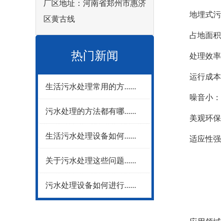
厂区地址：河南省郑州市惠济
地埋式污水
区黄古线
占地面积小
热门新闻
处理效率高
运行成本低
生活污水处理常用的方......
噪音小：由
污水处理的方法都有哪......
美观环保：
生活污水处理设备如何......
适应性强：
关于污水处理这些问题......
污水处理设备如何进行......