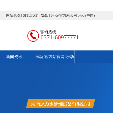
网站地图
|
SITETXT
|
XML
|
乐动·官方站官网-乐动(中国)
0371-60977771
新闻资讯
乐动·官方站官网-乐动
(中国)