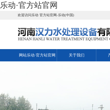
乐动·官方站官网
欢迎访问乐动·官方站官网-乐动(中国)
网站乐动·官方站官网
关于我们