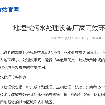
方站官网
地埋式污水处理设备厂家高效环
发布者：创始人 发布时间：2024-09-21 1
进程的加快和环境保护意识的增强，污水处理成为保障水环境
占地面积小、处理效率高、运行成本低等优点，逐渐受到市场的
推动绿色发展中的重要作用。
处理设备概述
处理设备是一种集成了预处理、生物处理、沉淀、消毒等多个
技术，能够有效去除污水中的有机物、氮、磷等污染物，达到国
用地紧张的城市区域和农村地区。