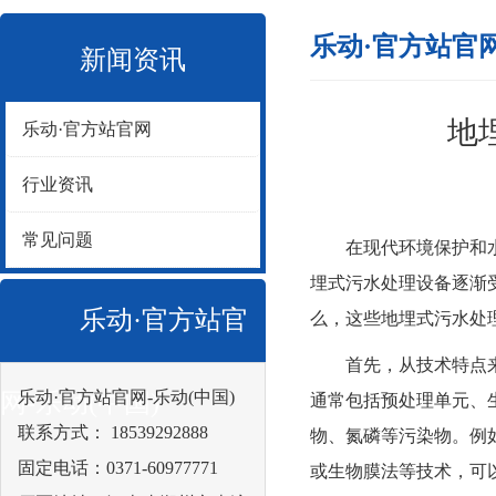
乐动·官方站官
新闻资讯
地
乐动·官方站官网
行业资讯
常见问题
在现代环境保护和水资
埋式污水处理设备逐渐
乐动·官方站官
么，这些
地埋式污水处
首先，从技术特点来看
乐动·官方站官网-乐动(中国)
网-乐动(中国)
通常包括预处理单元、
联系方式： 18539292888
物、氮磷等污染物。例
固定电话：0371-60977771
或生物膜法等技术，可