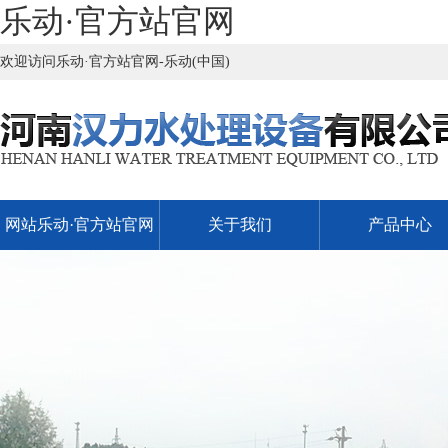
乐动·官方站官网
欢迎访问乐动·官方站官网-乐动(中国)
网站乐动·官方站官网
关于我们
产品中心