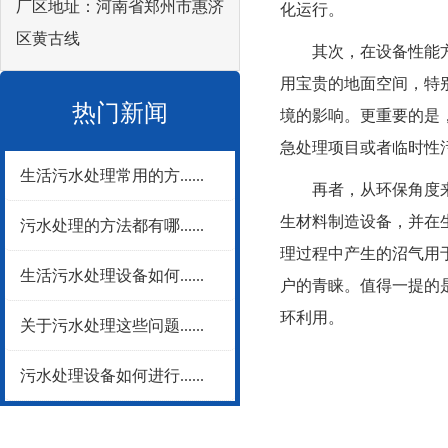
厂区地址：河南省郑州市惠济
化运行。
区黄古线
其次，在设备性能方面
用宝贵的地面空间，特
热门新闻
境的影响。更重要的是
急处理项目或者临时性
生活污水处理常用的方......
再者，从环保角度来看
生材料制造设备，并在
污水处理的方法都有哪......
理过程中产生的沼气用
生活污水处理设备如何......
户的青睐。值得一提的
环利用。
关于污水处理这些问题......
污水处理设备如何进行......