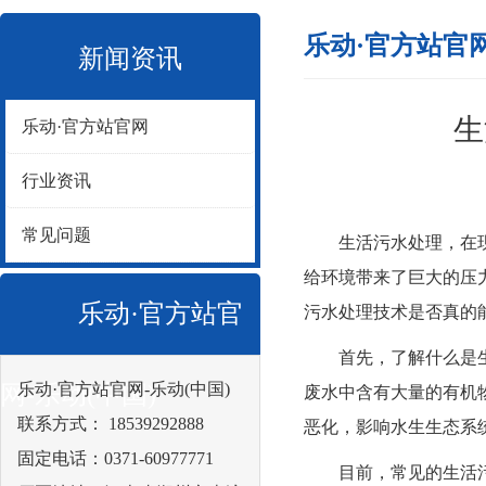
乐动·官方站官
新闻资讯
生
乐动·官方站官网
行业资讯
常见问题
生活污水处理
，在
给环境带来了巨大的压
乐动·官方站官
污水处理技术是否真的
首先，了解什么是生活
乐动·官方站官网-乐动(中国)
网-乐动(中国)
废水中含有大量的有机
联系方式： 18539292888
恶化，影响水生生态系
固定电话：0371-60977771
目前，常见的生活污水