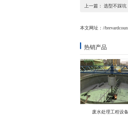
上一篇：
选型不踩坑
本文网址：
//brevardcoun
热销产品
废水处理工程设