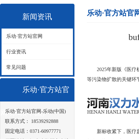
乐动·官方站官
新闻资讯
b
乐动·官方站官网
行业资讯
常见问题
2025年新版《医疗
等污染物扩散的关键环
乐动·官方站官
乐动·官方站官网-乐动(中国)
网-乐动(中国)
联系方式： 18539292888
固定电话：0371-60977771
新标收紧下，医疗废水