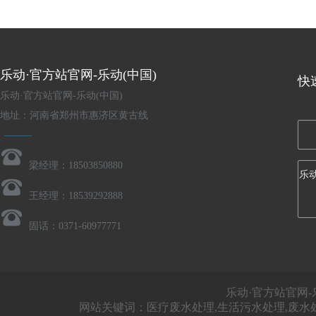
乐动·官方站官网-乐动(中国)
快
乐动·官方站官网-乐动(中国)
地址：河南省郑州市惠济区黄古线
梁经理：18503850880
乐
王经理：18539292888
固话：0371-60977771
乐动·官方站官网-
网站关键词：医疗废水处理,生活污水处理,废水