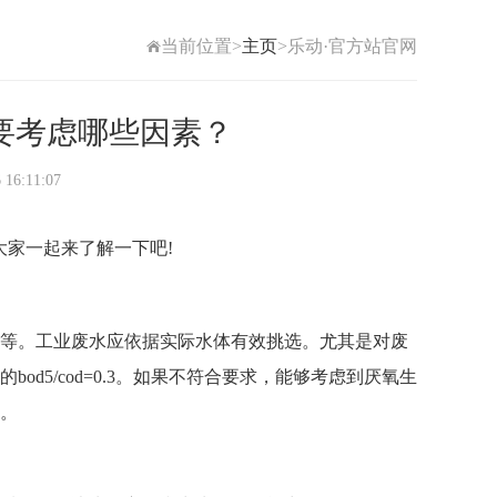
当前位置>
主页
>乐动·官方站官网
要考虑哪些因素？
6:11:07
大家一起来了解一下吧!
等。工业废水应依据实际水体有效挑选。尤其是对废
d5/cod=0.3。如果不符合要求，能够考虑到厌氧生
。