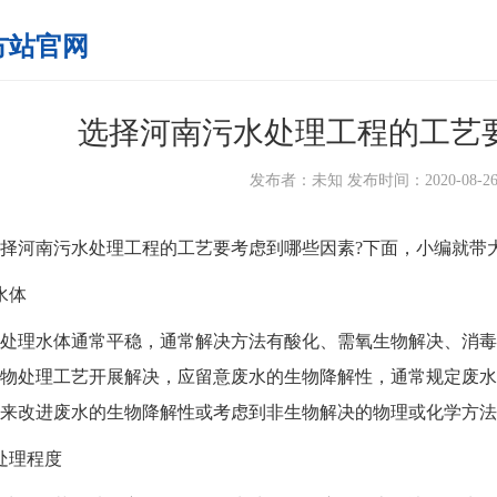
方站官网
选择河南污水处理工程的工艺
发布者：未知 发布时间：2020-08-26 1
择
河南污水处理工程
的工艺要考虑到哪些因素?下面，小编就带
水体
理水体通常平稳，通常解决方法有酸化、需氧生物解决、消毒
物处理工艺开展解决，应留意废水的生物降解性，通常规定废水的bo
来改进废水的生物降解性或考虑到非生物解决的物理或化学方法
理程度