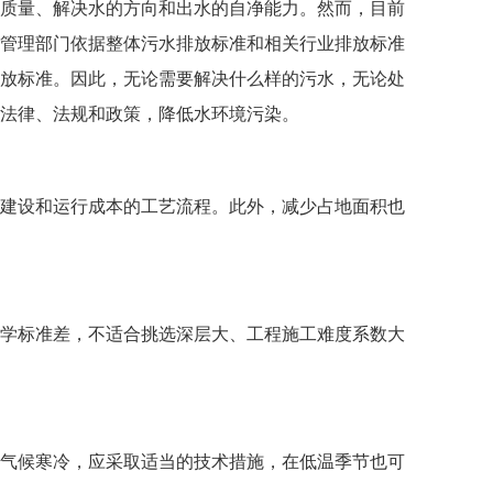
质量、解决水的方向和出水的自净能力。然而，目前
管理部门依据整体污水排放标准和相关行业排放标准
放标准。因此，无论需要解决什么样的污水，无论处
法律、法规和政策，降低水环境污染。
建设和运行成本的工艺流程。此外，减少占地面积也
学标准差，不适合挑选深层大、工程施工难度系数大
气候寒冷，应采取适当的技术措施，在低温季节也可