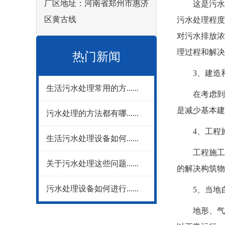
厂区地址：河南省郑州市惠济
这是污水处
区黄古线
污水处理程度
对污水排放浓
理过程和解决
热门新闻
3、建造和
生活污水处理常用的方......
在考虑到建
是减少基本建
污水处理的方法都有哪......
4、工程施
生活污水处理设备如何......
工程施工难
关于污水处理这些问题......
的解决构筑物
污水处理设备如何进行......
5、当地自
地形、气候