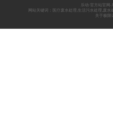
乐动·官方站官网-
网站关键词：医疗废水处理,生活污水处理,废水
关于极限