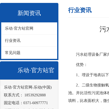
行业资讯
新闻资讯
污
乐动·官方站官网
行业资讯
常见问题
污水处理设备厂家|地
优势：
乐动·官方站官
1、埋设于地表以下，
2、二级生物接触氧化
乐动·官方站官网-乐动(中国)
网-乐动(中国)
池。并比活性污泥池体
联系方式： 18539292888
填料，比表面积大，微
固定电话：0371-60977771