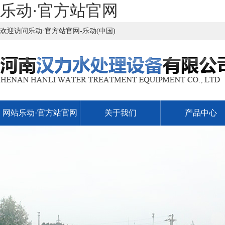
乐动·官方站官网
欢迎访问乐动·官方站官网-乐动(中国)
网站乐动·官方站官网
关于我们
产品中心