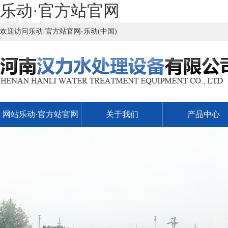
乐动·官方站官网
欢迎访问乐动·官方站官网-乐动(中国)
网站乐动·官方站官网
关于我们
产品中心