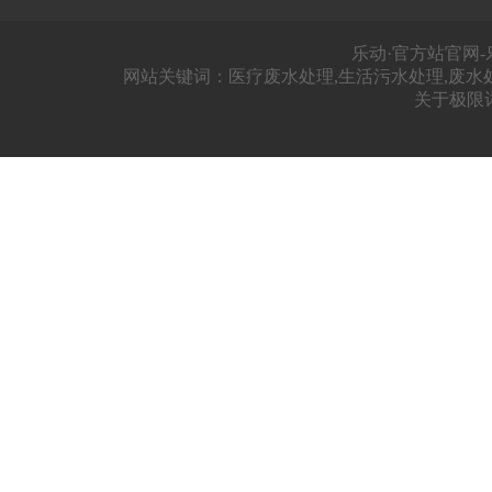
乐动·官方站官网-
网站关键词：医疗废水处理,生活污水处理,废水
关于极限