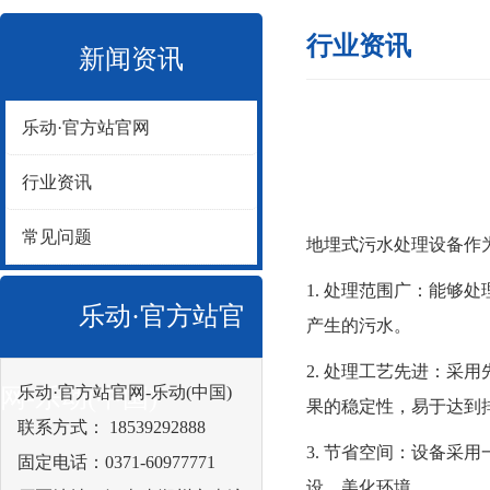
行业资讯
新闻资讯
乐动·官方站官网
行业资讯
常见问题
地埋式污水处理设备作
1. 处理范围广：能
乐动·官方站官
产生的污水。
2. 处理工艺先进：采
乐动·官方站官网-乐动(中国)
网-乐动(中国)
果的稳定性，易于达到
联系方式： 18539292888
3. 节省空间：设备
固定电话：0371-60977771
设，美化环境。