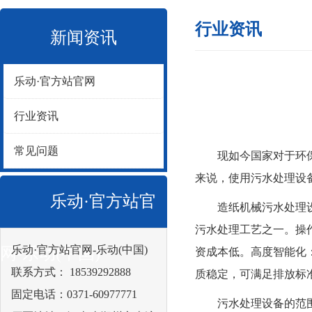
行业资讯
新闻资讯
乐动·官方站官网
行业资讯
常见问题
现如今国家对于环保的
来说，使用污水处理设
乐动·官方站官
造纸机械污水处理设备
污水处理工艺之一。操
乐动·官方站官网-乐动(中国)
网-乐动(中国)
资成本低。高度智能化
联系方式： 18539292888
质稳定，可满足排放标
固定电话：0371-60977771
污水处理设备的范