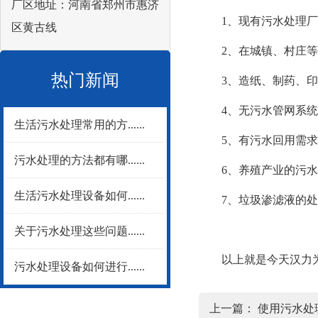
厂区地址：河南省郑州市惠济
1、现有污水处理厂
区黄古线
2、在城镇、村庄等
热门新闻
3、造纸、制药、印染
4、无污水管网系统的
生活污水处理常用的方......
5、有污水回用需求的
污水处理的方法都有哪......
6、养殖产业的污水
生活污水处理设备如何......
7、垃圾渗滤液的处
关于污水处理这些问题......
以上就是今天汉力为大
污水处理设备如何进行......
上一篇：
使用污水处