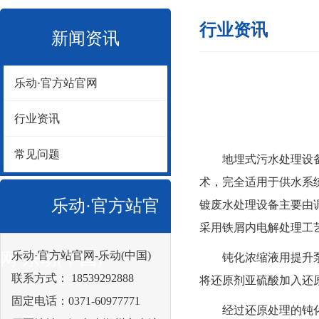
行业资讯
新闻资讯
乐动·官方站官网
行业资讯
常见问题
地埋式污水处理设
术，完全适用于供水系
乐动·官方站官
镀废水处理设备主要由
采用铁屑内电解处理工
乐动·官方站官网-乐动(中国)
网-乐动(中国)
钝化浓缩液用提升泵将
联系方式： 18539292888
将还原剂亚硫酸加入还
固定电话：0371-60977771
经过还原处理的钝化液