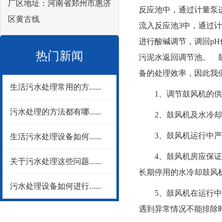
厂区地址：河南省郑州市惠济
反应池中，通过计量泵进入
区黄古线
流入反应池3中，通过
进行酸碱调节，调回p
热门新闻
污泥水返回调节池。 
备的处理效率，因此我
生活污水处理常用的方......
1、调节鼓风机的供
污水处理的方法都有哪......
2、鼓风机及水冷却
3、鼓风机运行中严禁
生活污水处理设备如何......
4、鼓风机房应保证良
关于污水处理这些问题......
长期停用的水冷却鼓风
污水处理设备如何进行......
5、鼓风机在运行中，
遇到异常情况不能排除