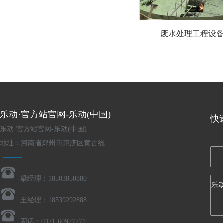
废水处理工程设
乐动·官方站官网-乐动(中国)
快
乐动·官方站官网-乐动(中国)
地址：河南省郑州市惠济区黄古线
梁经理：18503850880
乐
王经理：18539292888
固话：0371-60977771