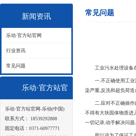
常见问题
新闻资讯
乐动·官方站官网
行业资讯
常见问题
工业污水处理设备在长
一.不正确使用工业污水
乐动·官方站官
染严重,反洗和超负荷造成
二.应对不正确操作的方
乐动·官方站官网-乐动(中国)
网-乐动(中国)
不得有大块固体物质进入
联系方式： 18539292888
一切记录,动手解决问题.
固定电话：0371-60977771
所以说为了保证工业污