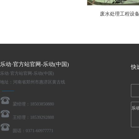
废水处理工程设
乐动·官方站官网-乐动(中国)
快
乐动·官方站官网-乐动(中国)
地址：河南省郑州市惠济区黄古线
梁经理：18503850880
乐
王经理：18539292888
固话：0371-60977771