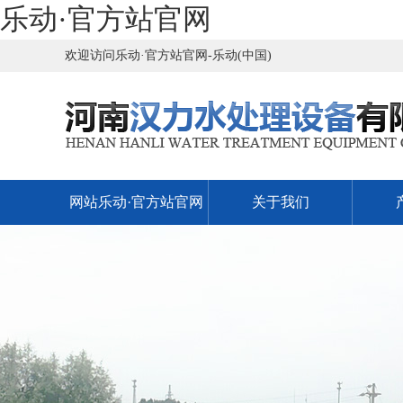
乐动·官方站官网
欢迎访问乐动·官方站官网-乐动(中国)
网站乐动·官方站官网
关于我们