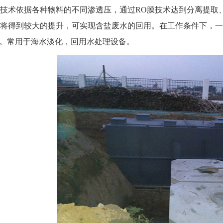
术依据各种物料的不同渗透压，通过RO膜技术达到分离提取、
将得到较大的提升，可实现含盐废水的回用。在工作条件下，一级
%以上。常用于海水淡化，回用水处理设备。