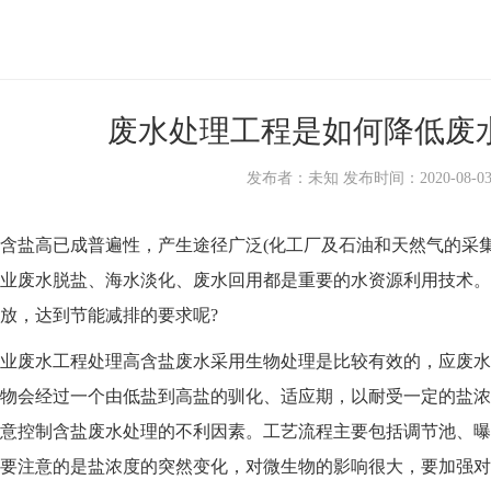
废水处理工程是如何降低废
发布者：未知 发布时间：2020-08-03 1
盐高已成普遍性，产生途径广泛(化工厂及石油和天然气的采集
业废水脱盐、海水淡化、废水回用都是重要的水资源利用技术。
放，达到节能减排的要求呢?
废水工程处理高含盐废水采用生物处理是比较有效的，应废水
物会经过一个由低盐到高盐的驯化、适应期，以耐受一定的盐浓
意控制含盐废水处理的不利因素。工艺流程主要包括调节池、曝
要注意的是盐浓度的突然变化，对微生物的影响很大，要加强对