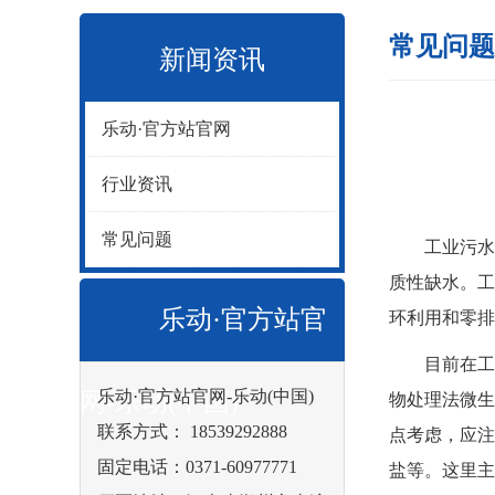
常见问题
新闻资讯
乐动·官方站官网
行业资讯
常见问题
工业污水含
质性缺水。工
乐动·官方站官
环利用和零排
目前在工业
乐动·官方站官网-乐动(中国)
网-乐动(中国)
物处理法微生
联系方式： 18539292888
点考虑，应注
固定电话：0371-60977771
盐等。这里主